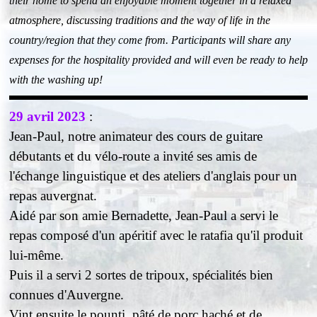
their home to spend an enjoyable moment together in a relaxed
atmosphere, discussing traditions and the way of life in the
country/region that they come from. Participants will share any
expenses for the hospitality provided and will even be ready to help
with the washing up!
29 avril 2023
:
Jean-Paul, notre animateur des cours de guitare
débutants et du vélo-route a invité ses amis de
l'échange linguistique et des ateliers d'anglais pour un
repas auvergnat.
Aidé par son amie Bernadette, Jean-Paul a servi le
repas composé d'un apéritif avec le ratafia qu'il produit
lui-même.
Puis il a servi 2 sortes de tripoux, spécialités bien
connues d'Auvergne.
Vint ensuite le pounti, pâté de porc haché et de