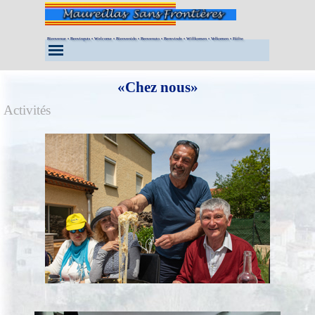
Aller au contenu
Bienvenue • Benvinguts • Welcome • Bienvenido • Benvenuto • Bemvindo • Willkomen • Velkomen • Fáilte
Sauter le menu
«Chez nous»
Activités