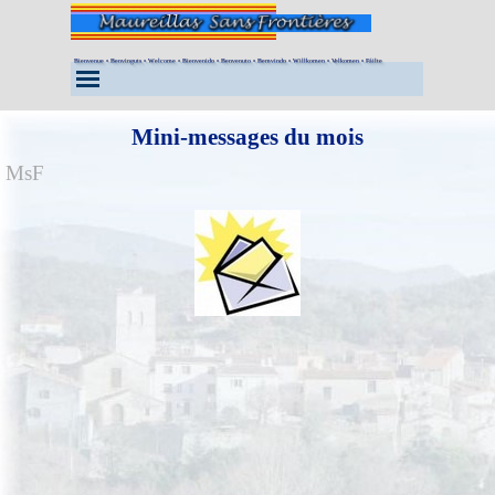
Aller au contenu
Bienvenue • Benvinguts • Welcome • Bienvenido • Benvenuto • Bemvindo • Willkomen • Velkomen • Fáilte
Sauter le menu
Mini-messages du mois
MsF